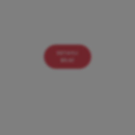
Satışta ve
Sonrasında G-TECH
Her Zaman
Yanınızda
DETAYLI
BILGI