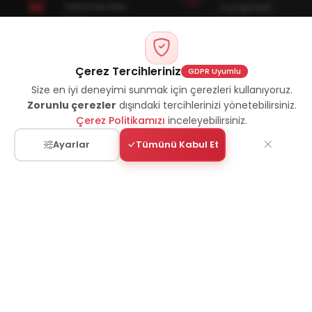
Sektörde lider
2 yıl garanti
firma
7/24 Destek
Hızlı
Çerez Tercihleriniz
GDPR Uyumlu
Teslimat
Kesintisiz
Size en iyi deneyimi sunmak için çerezleri kullanıyoruz.
Türkiye'nin her
hizmet
Zorunlu çerezler
dışındaki tercihlerinizi yönetebilirsiniz.
yerine
Çerez Politikamızı
inceleyebilirsiniz.
Ayarlar
Tümünü Kabul Et
ÜRÜN PORTFÖYÜMÜZ
Kategorilerimiz